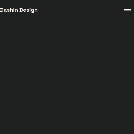
Dashin Design
Výkon pro Post-AI Éru